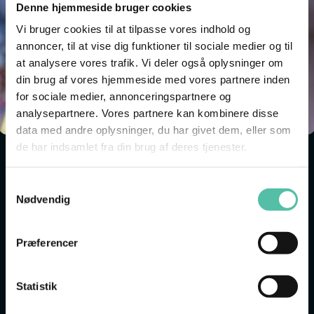
Denne hjemmeside bruger cookies
Vi bruger cookies til at tilpasse vores indhold og
annoncer, til at vise dig funktioner til sociale medier og til
at analysere vores trafik. Vi deler også oplysninger om
din brug af vores hjemmeside med vores partnere inden
for sociale medier, annonceringspartnere og
analysepartnere. Vores partnere kan kombinere disse
data med andre oplysninger, du har givet dem, eller som
de har indsamlet fra din brug af deres tjenester.
EN FISKERFAMILIE
Samtykkevalg
Hvordan har det været at vokse op i en fiskerfamilie i
Nødvendig
1940’ernes Esbjerg? Og hvad vil det overhovedet sige
at være fisker på dette tidspunkt?
Præferencer
KLASSETRIN: 4.-6. KLASSE
Statistik
FAG: HISTORIE OG DANSK