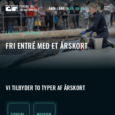
ÅBEN I DAG
10:00 - 18:00
FÅ FEDE FORDELE
FRI ENTRÉ
MED ET ÅRSKORT
VI TILBYDER TO TYPER AF ÅRSKORT
FISKERI-
MUSEUM