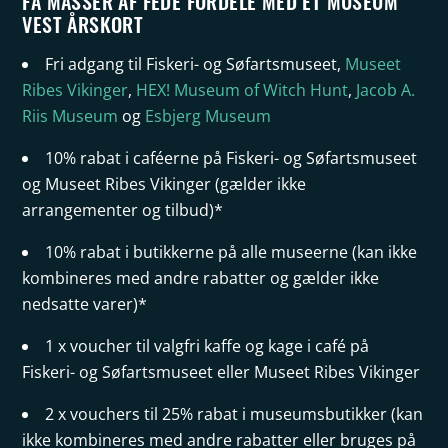
FÅ MASSER AF FEDE FORDELE MED ET MUSEUM
VEST ÅRSKORT
Fri adgang til Fiskeri- og Søfartsmuseet,
Museet
Ribes Vikinger
,
HEX! Museum of Witch Hunt
,
Jacob A.
Riis Museum
og
Esbjerg Museum
10% rabat i caféerne på Fiskeri- og Søfartsmuseet
og Museet Ribes Vikinger (gælder ikke
arrangementer og tilbud)*
10% rabat i butikkerne på alle museerne (kan ikke
kombineres med andre rabatter og gælder ikke
nedsatte varer)*
1 x voucher til valgfri kaffe og kage i
café på
Fiskeri- og Søfartsmuseet eller Museet Ribes Vikinger
2 x vouchers til 25% rabat i museumsbutikker (kan
ikke kombineres med andre rabatter eller bruges på