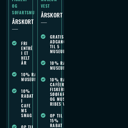
OG
VEST
SØFARTSMUSEET
ÅRSKORT
ÅRSKORT
GRATIS
ADGANG
FRI
TIL 5
ENTRÉ
MUSEUER
I ET
HELT
ÅR
10% RABAT I
MUSEUMSBUTIKKERNE
10% RABAT I
MUSEUMSBUTIKKEN
10% RABAT I
CAFÉERNE PÅ
FISKERI- OG
10%
SØØFARTSMUSEET
RABAT
OG MUSEET
I
RIBES VIKINGER
CAFE
MS
SMAG
OP TIL
15%
RABAT
OP TIL 15% RABAT PÅ