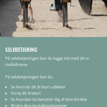
SELVBETJENING
På selvbetjeningen kan du logge ind med din e-
mailadresse.
På selvbetjeningen kan du:
Se hvornår dit årskort udløber
Forny dit årskort
Se hvordan du benytter dig af dine fordele
Ændre dine kontaktoplysninger