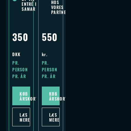
HOS
ENTRÉ HOS VORES
VORES
SAMARBEJDSPARTNERE
PARTNERE
350
550
DKK
kr.
PR.
PR.
PERSON
PERSON
PR. ÅR
PR. ÅR
KØB
KØB
ÅRSKORT
ÅRSKORT
LÆS
LÆS
MERE
MERE