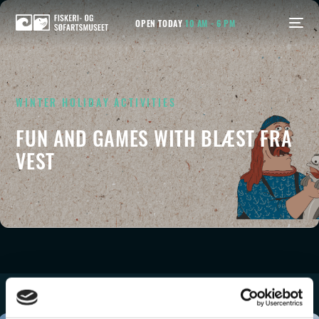
OPEN TODAY
10 AM - 6 PM
WINTER HOLIDAY ACTIVITIES
FUN AND GAMES
WITH
BLÆST FRA
VEST