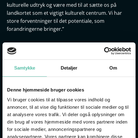
kulturelle udtryk og være med til at sætte os på
landkortet som et vigtigt kulturelt centrum. Vi har
store forventninger til det potentiale, som
forandringerne bringer.”
"Vores mål er at skabe en stærk og indflydelsesrig
museumsorganisation, der kan formidle vores
mange forskelligartede historier til et bredt
Samtykke
Detaljer
Om
publikum," pointerer Lone Saaby, forperson for
Sydvestjyske Museers bestyrelse. "Vi er meget
spændte på at se Museum VEST vokse og udvikle sig i
Denne hjemmeside bruger cookies
de kommende år."
Vi bruger cookies til at tilpasse vores indhold og
annoncer, til at vise dig funktioner til sociale medier og til
Samtidigt med navngivningen er
at analysere vores trafik. Vi deler også oplysninger om
museumsorganisationens første bestyrelse
din brug af vores hjemmeside med vores partnere inden
sammensat, og de mødes for første gang til januar
for sociale medier, annonceringspartnere og
for at konstituere sig.
analysepartnere. Vores partnere kan kombinere disse