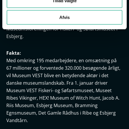
Tillad valgte
Medarbejderrepræsentant
• Jacob Joensen. Udpeget af Esbjerg og Omegns
Afvis
Museumsforening, Den antikvariske samling i Ribe og
Museumsforeningen for Fiskeri- og Søfartsmuseet i
Esbjerg.
Fakta:
Med omkring 195 medarbejdere, en omsætning på
67 millioner og forventede 320.000 besøgende årligt,
vil Museum VEST blive en betydende aktør i det
danske museumslandskab. Fra 1. januar driver
Museum VEST Fiskeri- og Søfartsmuseet, Museet
Ribes Vikinger, HEX! Museum of Witch Hunt, Jacob A.
Riis Museum, Esbjerg Museum, Bramming
Egnsmuseum, Det Gamle Rådhus i Ribe og Esbjerg
Vandtårn.